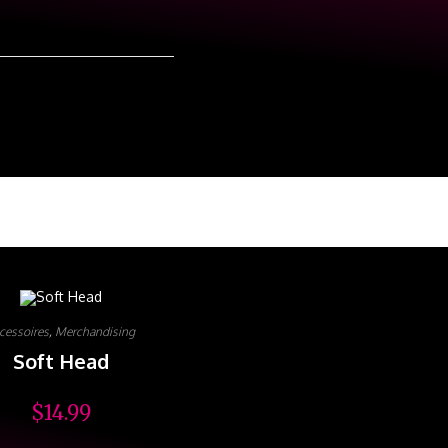
cessoires
,
Merchandising
Soft Head
$
14.99