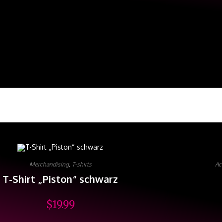
Merchandising
,
T-shirts
Ac
T-Shirt „Piston“ schwarz
$
19.99