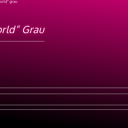
World“ grau
rld“ Grau