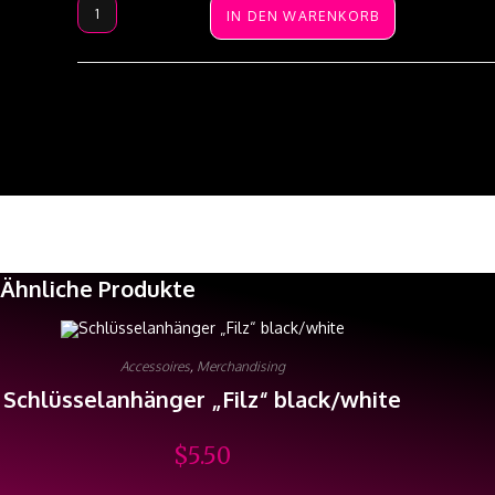
T-
IN DEN WARENKORB
Shirt
"Around
the
World"
grau
Menge
Ähnliche Produkte
Accessoires
,
Merchandising
Schlüsselanhänger „Filz“ black/white
$
5.50