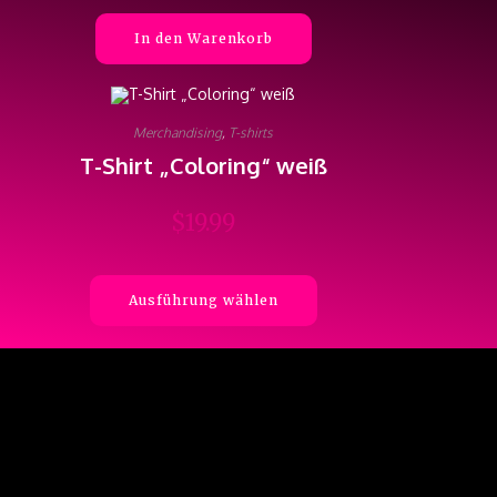
In den Warenkorb
Merchandising
,
T-shirts
T-Shirt „Coloring“ weiß
$
19.99
Ausführung wählen
Dieses
Produkt
weist
mehrere
Varianten
auf.
Die
Optionen
können
auf
der