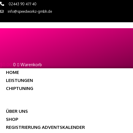
Zum
02443 90 477 40
Inhalt
info@speedworkz-gmbh.de
springen
$
0.00
0
Warenkorb
HOME
LEISTUNGEN
CHIPTUNING
TUNING PARTNER
DYNOKRAFT-LEISTUNGSPRÜFSTAND
ÜBER UNS
SHOP
REGISTRIERUNG ADVENTSKALENDER